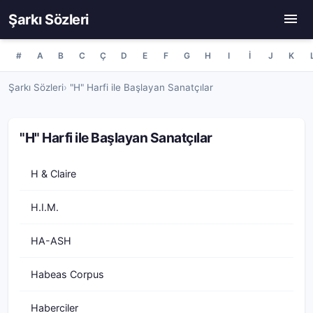
Şarkı Sözleri
#
A
B
C
Ç
D
E
F
G
H
I
İ
J
K
Şarkı Sözleri
"H" Harfi ile Başlayan Sanatçılar
"H" Harfi ile Başlayan Sanatçılar
H & Claire
H.I.M.
HA-ASH
Habeas Corpus
Haberciler