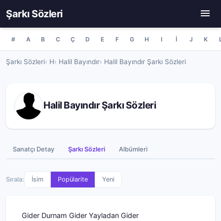
Şarkı Sözleri
#
A
B
C
Ç
D
E
F
G
H
I
İ
J
K
Şarkı Sözleri
H
Halil Bayındır
Halil Bayındır Şarkı Sözleri
Halil Bayındır Şarkı Sözleri
Sanatçı Detay
Şarkı Sözleri
Albümleri
Sırala:
İsim
Popülarite
Yeni
Gider Durnam Gider Yayladan Gider