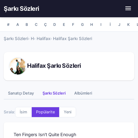
Şarkı Sözleri
#
A
B
C
Ç
D
E
F
G
H
I
İ
J
K
Şarkı Sözleri
H
Halifax
Halifax Şarkı Sözleri
Halifax Şarkı Sözleri
Sanatçı Detay
Şarkı Sözleri
Albümleri
Sırala:
İsim
Popülarite
Yeni
Ten Fingers Isn't Quite Enough