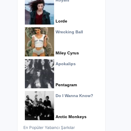
Royals
Lorde
Wrecking Ball
Miley Cyrus
Apokalips
Pentagram
Do I Wanna Know?
Arctic Monkeys
En Popüler Yabancı Şarkılar