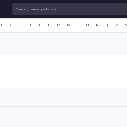
H
I
İ
J
K
L
M
N
O
Ö
P
Q
R