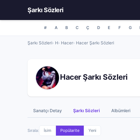
Şarkı Sözleri
#
A
B
C
Ç
D
E
F
G
Şarkı Sözleri
H
Hacer
Hacer Şarkı Sözleri
Hacer Şarkı Sözleri
Sanatçı Detay
Şarkı Sözleri
Albümleri
Sırala:
İsim
Popülarite
Yeni