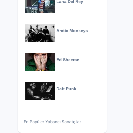
Lana Del Rey
Arctic Monkeys
Ed Sheeran
Daft Punk
En Popüler Yabancı Sanatçılar