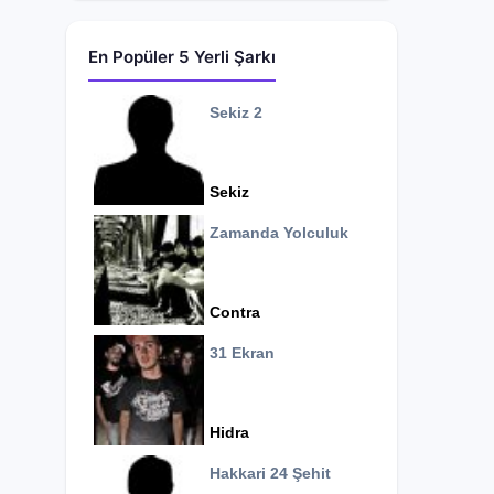
En Popüler 5 Yerli Şarkı
Sekiz 2
Sekiz
Zamanda Yolculuk
Contra
31 Ekran
Hidra
Hakkari 24 Şehit