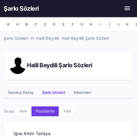
Şarkı Sözleri
#
A
B
C
Ç
D
E
F
G
H
I
İ
J
K
Şarkı Sözleri
H
Halil Beydili
Halil Beydili Şarkı Sözleri
Halil Beydili Şarkı Sözleri
Sanatçı Detay
Şarkı Sözleri
Albümleri
Sırala:
İsim
Popülarite
Yeni
İğne Attım Tarlaya