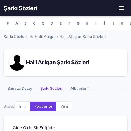
Şarkı Sözleri
#
A
B
C
Ç
D
E
F
G
H
I
İ
J
K
Şarkı Sözleri
H
Halil Atılgan
Halil Atılgan Şarkı Sözleri
Halil Atılgan Şarkı Sözleri
Sanatçı Detay
Şarkı Sözleri
Albümleri
Sırala:
İsim
Popülarite
Yeni
Gide Gide Bir Söğüde