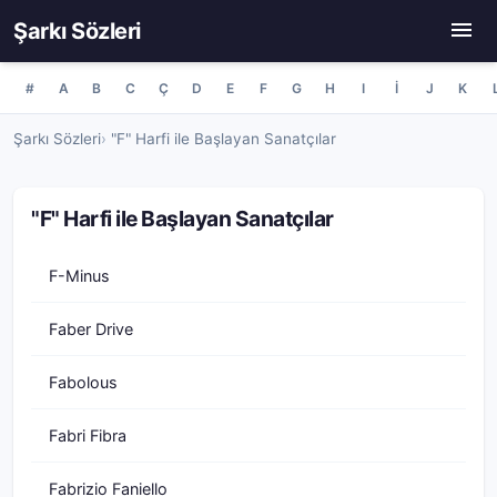
Şarkı Sözleri
#
A
B
C
Ç
D
E
F
G
H
I
İ
J
K
Şarkı Sözleri
"F" Harfi ile Başlayan Sanatçılar
"F" Harfi ile Başlayan Sanatçılar
F-Minus
Faber Drive
Fabolous
Fabri Fibra
Fabrizio Faniello