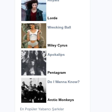
Royals
Lorde
Wrecking Ball
Miley Cyrus
Apokalips
Pentagram
Do I Wanna Know?
Arctic Monkeys
En Popüler Yabancı Şarkılar