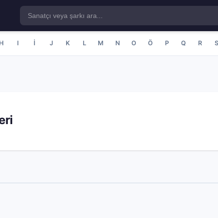
H
I
İ
J
K
L
M
N
O
Ö
P
Q
R
eri