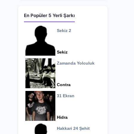
En Popüler 5 Yerli Şarkı
Sekiz 2
Sekiz
Zamanda Yolculuk
Contra
31 Ekran
Hidra
Hakkari 24 Şehit