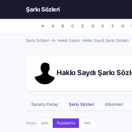
Şarkı Sözleri
#
A
B
C
Ç
D
E
F
G
Şarkı Sözleri
H
Hakkı Saydı
Hakkı Saydı Şarkı Sözleri
Hakkı Saydı Şarkı Sözl
Sanatçı Detay
Şarkı Sözleri
Albümleri
Sırala:
İsim
Popülarite
Yeni