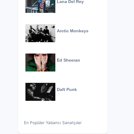
Lana Del Rey
Arctic Monkeys
Ed Sheeran
Daft Punk
En Popüler Yabancı Sanatçılar