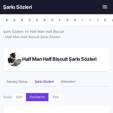
Şarkı Sözleri
#
A
B
C
Ç
D
E
F
G
H
I
İ
J
K
Şarkı Sözleri
H
Half Man Half Biscuit
Half Man Half Biscuit Şarkı Sözleri
Half Man Half Biscuit Şarkı Sözleri
Sanatçı Detay
Şarkı Sözleri
Albümleri
Sırala:
İsim
Popülarite
Yeni