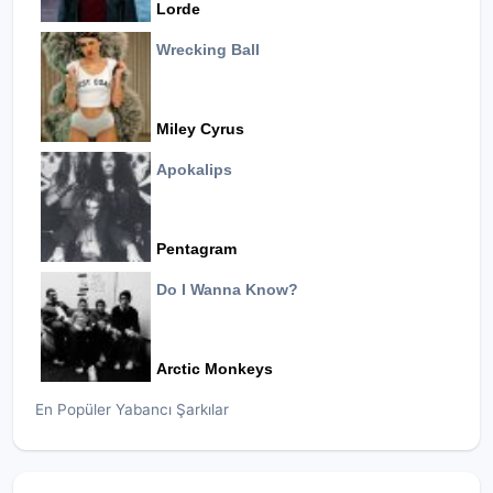
Lorde
Wrecking Ball
Miley Cyrus
Apokalips
Pentagram
Do I Wanna Know?
Arctic Monkeys
En Popüler Yabancı Şarkılar