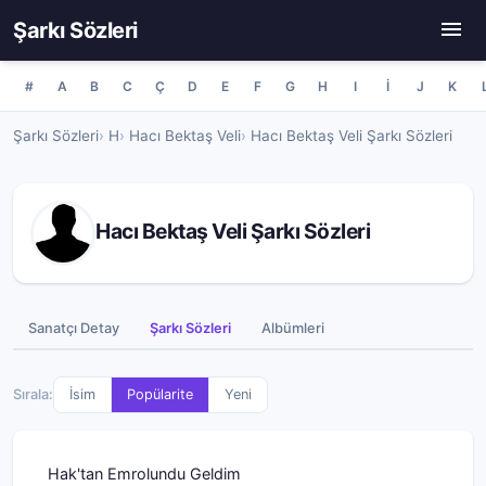
Şarkı Sözleri
#
A
B
C
Ç
D
E
F
G
H
I
İ
J
K
Şarkı Sözleri
H
Hacı Bektaş Veli
Hacı Bektaş Veli Şarkı Sözleri
Hacı Bektaş Veli Şarkı Sözleri
Sanatçı Detay
Şarkı Sözleri
Albümleri
Sırala:
İsim
Popülarite
Yeni
Hak'tan Emrolundu Geldim