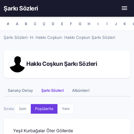
Şarkı Sözleri
#
A
B
C
Ç
D
E
F
G
H
I
İ
J
K
Şarkı Sözleri
H
Hakkı Coşkun
Hakkı Coşkun Şarkı Sözleri
Hakkı Coşkun Şarkı Sözleri
Sanatçı Detay
Şarkı Sözleri
Albümleri
Sırala:
İsim
Popülarite
Yeni
Yeşil Kurbağalar Öter Göllerde