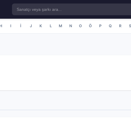
H
I
İ
J
K
L
M
N
O
Ö
P
Q
R