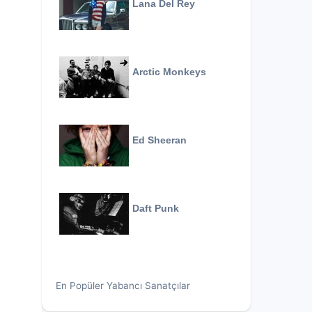
Lana Del Rey
Arctic Monkeys
Ed Sheeran
Daft Punk
En Popüler Yabancı Sanatçılar