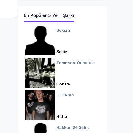
En Popüler 5 Yerli Şarkı
Sekiz 2
Sekiz
Zamanda Yolculuk
Contra
31 Ekran
Hidra
Hakkari 24 Şehit