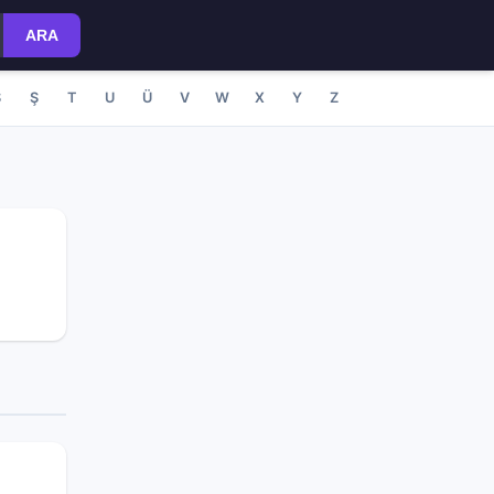
ARA
S
Ş
T
U
Ü
V
W
X
Y
Z