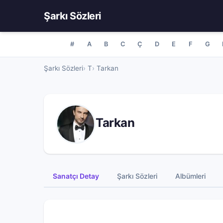
Şarkı Sözleri
#
A
B
C
Ç
D
E
F
G
Şarkı Sözleri
T
Tarkan
Tarkan
Sanatçı Detay
Şarkı Sözleri
Albümleri