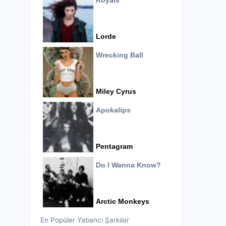
Royals
Lorde
Wrecking Ball
Miley Cyrus
Apokalips
Pentagram
Do I Wanna Know?
Arctic Monkeys
En Popüler Yabancı Şarkılar