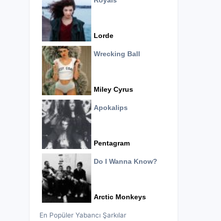
Royals
Lorde
Wrecking Ball
Miley Cyrus
Apokalips
Pentagram
Do I Wanna Know?
Arctic Monkeys
En Popüler Yabancı Şarkılar