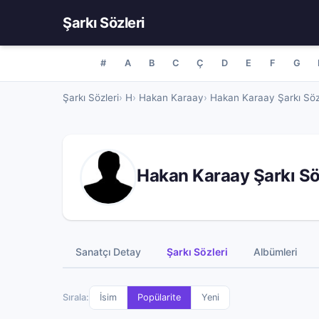
Şarkı Sözleri
#
A
B
C
Ç
D
E
F
G
Şarkı Sözleri
H
Hakan Karaay
Hakan Karaay Şarkı Söz
Hakan Karaay Şarkı Sö
Sanatçı Detay
Şarkı Sözleri
Albümleri
Sırala:
İsim
Popülarite
Yeni