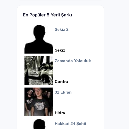
En Popüler 5 Yerli Şarkı
Sekiz 2
Sekiz
Zamanda Yolculuk
Contra
31 Ekran
Hidra
Hakkari 24 Şehit