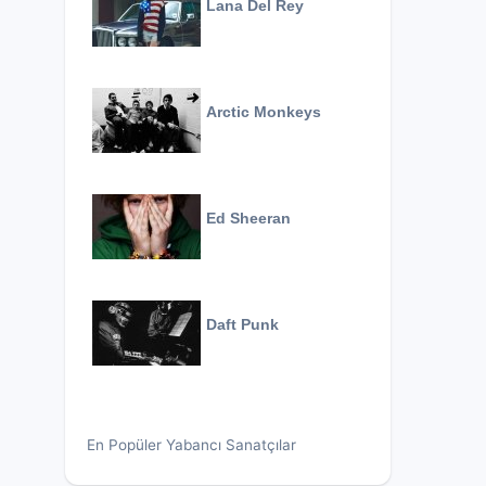
Lana Del Rey
Arctic Monkeys
Ed Sheeran
Daft Punk
En Popüler Yabancı Sanatçılar