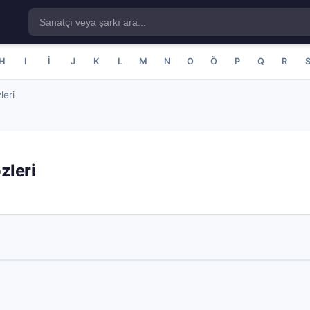
H
I
İ
J
K
L
M
N
O
Ö
P
Q
R
leri
zleri