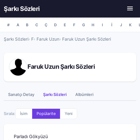
Şarkı Sözleri
#
A
B
C
Ç
D
E
F
G
H
I
İ
J
K
Şarkı Sözleri
F
Faruk Uzun
Faruk Uzun Şarkı Sözleri
Faruk Uzun Şarkı Sözleri
Sanatçı Detay
Şarkı Sözleri
Albümleri
Sırala:
İsim
Popülarite
Yeni
Parladı Gökyüzü