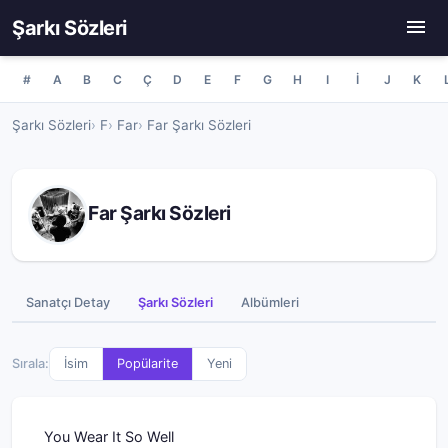
Şarkı Sözleri
#
A
B
C
Ç
D
E
F
G
H
I
İ
J
K
Şarkı Sözleri
F
Far
Far Şarkı Sözleri
Far Şarkı Sözleri
Sanatçı Detay
Şarkı Sözleri
Albümleri
Sırala:
İsim
Popülarite
Yeni
You Wear It So Well