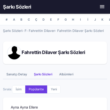
Şarkı Sözleri
#
A
B
C
Ç
D
E
F
G
H
I
İ
J
K
Şarkı Sözleri
F
Fahrettin Dilaver
Fahrettin Dilaver Şarkı Sözleri
Fahrettin Dilaver Şarkı Sözleri
Sanatçı Detay
Şarkı Sözleri
Albümleri
Sırala:
İsim
Popülarite
Yeni
Ayna Ayna Ellere