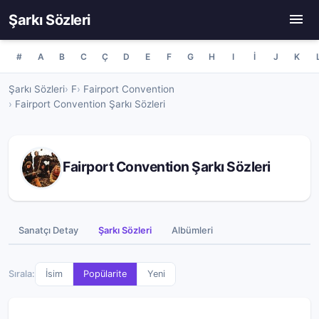
Şarkı Sözleri
#
A
B
C
Ç
D
E
F
G
H
I
İ
J
K
Şarkı Sözleri
F
Fairport Convention
Fairport Convention Şarkı Sözleri
Fairport Convention Şarkı Sözleri
Sanatçı Detay
Şarkı Sözleri
Albümleri
Sırala:
İsim
Popülarite
Yeni