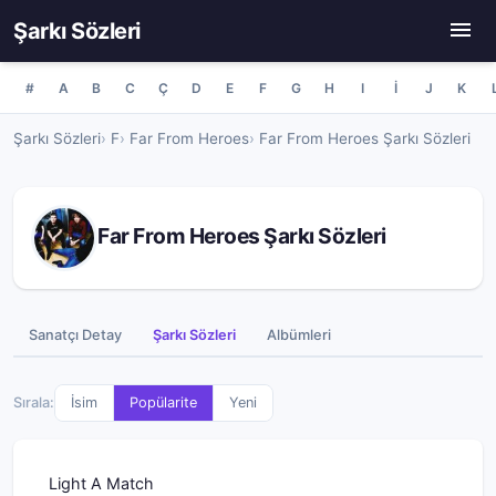
Şarkı Sözleri
#
A
B
C
Ç
D
E
F
G
H
I
İ
J
K
Şarkı Sözleri
F
Far From Heroes
Far From Heroes Şarkı Sözleri
Far From Heroes Şarkı Sözleri
Sanatçı Detay
Şarkı Sözleri
Albümleri
Sırala:
İsim
Popülarite
Yeni
Light A Match