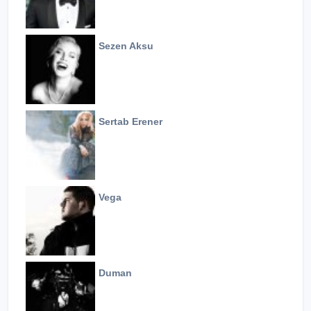
Sezen Aksu
Sertab Erener
Vega
Duman