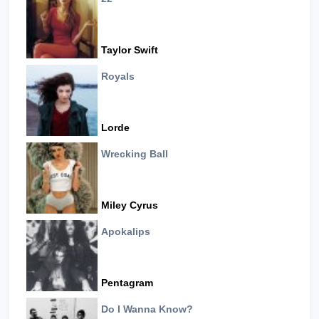
Taylor Swift
Royals
Lorde
Wrecking Ball
Miley Cyrus
Apokalips
Pentagram
Do I Wanna Know?