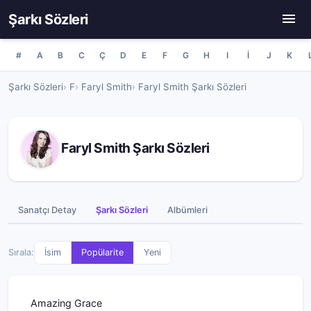
Şarkı Sözleri
#
A
B
C
Ç
D
E
F
G
H
I
İ
J
K
Şarkı Sözleri
F
Faryl Smith
Faryl Smith Şarkı Sözleri
Faryl Smith Şarkı Sözleri
Sanatçı Detay
Şarkı Sözleri
Albümleri
Sırala:
İsim
Popülarite
Yeni
Amazing Grace