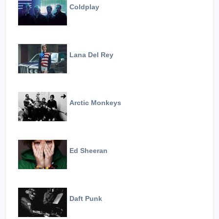
Coldplay
Lana Del Rey
Arctic Monkeys
Ed Sheeran
Daft Punk