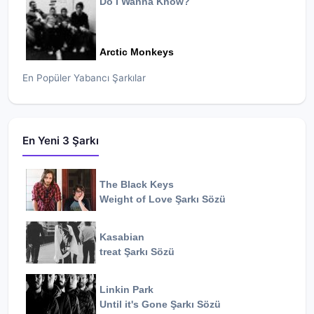
Do I Wanna Know?
Arctic Monkeys
En Popüler Yabancı Şarkılar
En Yeni 3 Şarkı
The Black Keys
Weight of Love
Şarkı Sözü
Kasabian
treat
Şarkı Sözü
Linkin Park
Until it's Gone
Şarkı Sözü