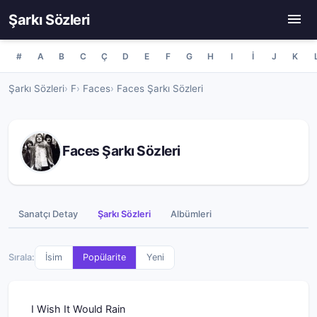
Şarkı Sözleri
#
A
B
C
Ç
D
E
F
G
H
I
İ
J
K
Şarkı Sözleri
F
Faces
Faces Şarkı Sözleri
Faces Şarkı Sözleri
Sanatçı Detay
Şarkı Sözleri
Albümleri
Sırala:
İsim
Popülarite
Yeni
I Wish It Would Rain