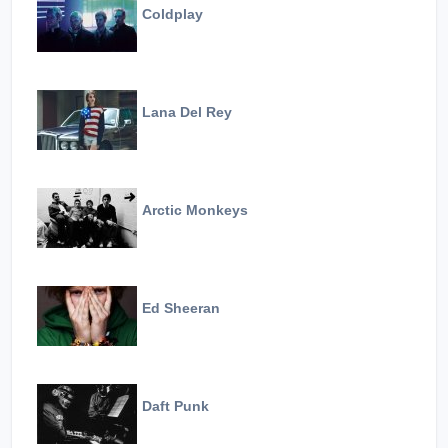
Coldplay
Lana Del Rey
Arctic Monkeys
Ed Sheeran
Daft Punk