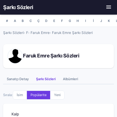
Şarkı Sözleri
#
A
B
C
Ç
D
E
F
G
H
I
İ
J
K
Şarkı Sözleri
F
Faruk Emre
Faruk Emre Şarkı Sözleri
Faruk Emre Şarkı Sözleri
Sanatçı Detay
Şarkı Sözleri
Albümleri
Sırala:
İsim
Popülarite
Yeni
Kalp