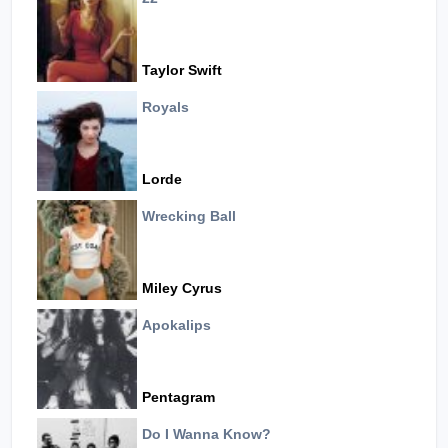
Taylor Swift
Royals
Lorde
Wrecking Ball
Miley Cyrus
Apokalips
Pentagram
Do I Wanna Know?