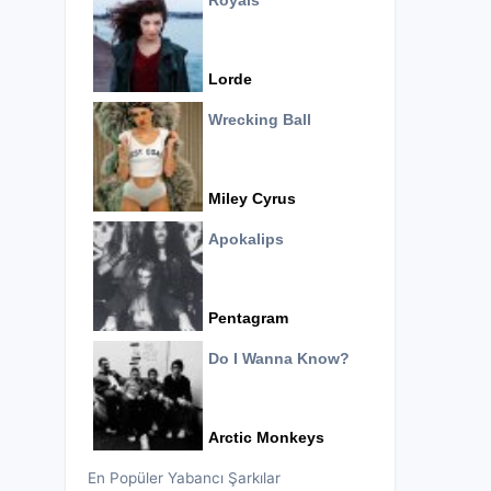
Royals
Lorde
Wrecking Ball
Miley Cyrus
Apokalips
Pentagram
Do I Wanna Know?
Arctic Monkeys
En Popüler Yabancı Şarkılar