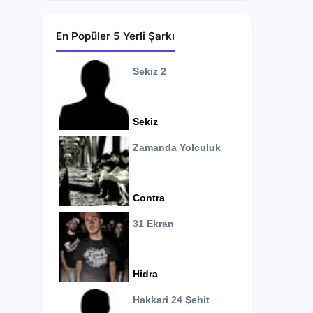
En Popüler 5 Yerli Şarkı
Sekiz 2
Sekiz
Zamanda Yolculuk
Contra
31 Ekran
Hidra
Hakkari 24 Şehit