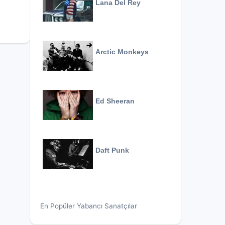
Lana Del Rey
Arctic Monkeys
Ed Sheeran
Daft Punk
En Popüler Yabancı Sanatçılar