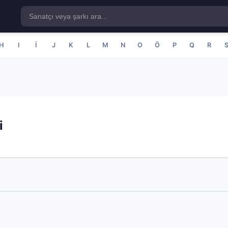
H
I
İ
J
K
L
M
N
O
Ö
P
Q
R
i