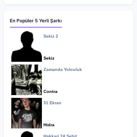
En Popüler 5 Yerli Şarkı
Sekiz 2
Sekiz
Zamanda Yolculuk
Contra
31 Ekran
Hidra
Hakkari 24 Şehit