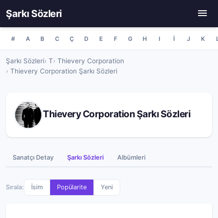
Şarkı Sözleri
#
A
B
C
Ç
D
E
F
G
H
I
İ
J
K
Şarkı Sözleri
T
Thievery Corporation
Thievery Corporation Şarkı Sözleri
Thievery Corporation Şarkı Sözleri
Sanatçı Detay
Şarkı Sözleri
Albümleri
Sırala:
İsim
Popülarite
Yeni