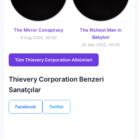
* Halfway Around the World
* Incident at Gate 7
* Encounter in Bahia
The Mirror Conspiracy
The Richest Man in
* ESL Dubplate
Babylon
9 Aug 2000, 00:00
* Shaolin Satellite
30 Sep 2002, 00:00
* Chaplin Swankster
* Originality
Tüm Thievery Corporation Albümleri
* Supreme Illusion
Thievery Corporation Benzeri
Sanatçılar
Facebook
Twitter