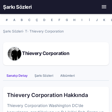
Şarkı Sözleri
#
A
B
C
Ç
D
E
F
G
H
I
İ
J
K
Şarkı Sözleri
T
Thievery Corporation
Thievery Corporation
Sanatçı Detay
Şarkı Sözleri
Albümleri
Thievery Corporation Hakkında
Thievery Corporation Washington DC’de