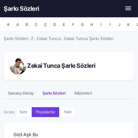
Şarkı Sözleri
#
A
B
C
Ç
D
E
F
G
H
I
İ
J
K
Şarkı Sözleri
Z
Zekai Tunca
Zekai Tunca Şarkı Sözleri
Zekai Tunca Şarkı Sözleri
Sanatçı Detay
Şarkı Sözleri
Albümleri
Sırala:
İsim
Popülarite
Yeni
Gizli Aşk Bu