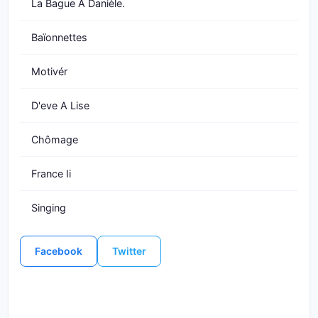
La Bague À Danièle.
Baïonnettes
Motivér
D'eve A Lise
Chômage
France Ii
Singing
Facebook
Twitter