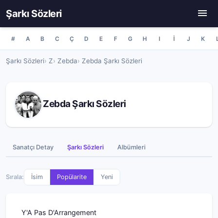
Şarkı Sözleri
#
A
B
C
Ç
D
E
F
G
H
I
İ
J
K
Şarkı Sözleri
Z
Zebda
Zebda Şarkı Sözleri
Zebda Şarkı Sözleri
Sanatçı Detay
Şarkı Sözleri
Albümleri
Sırala:
İsim
Popülarite
Yeni
Y'A Pas D'Arrangement