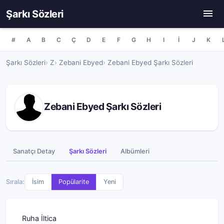
Şarkı Sözleri
#
A
B
C
Ç
D
E
F
G
H
I
İ
J
K
Şarkı Sözleri
Z
Zebani Ebyed
Zebani Ebyed Şarkı Sözleri
Zebani Ebyed Şarkı Sözleri
Sanatçı Detay
Şarkı Sözleri
Albümleri
Sırala:
İsim
Popülarite
Yeni
Ruha İltica