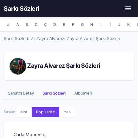
Şarkı Sözleri
#
A
B
C
Ç
D
E
F
G
H
I
İ
J
K
Şarkı Sözleri
Z
Zayra Alvarez
Zayra Alvarez Şarkı Sözleri
Zayra Alvarez Şarkı Sözleri
Sanatçı Detay
Şarkı Sözleri
Albümleri
Sırala:
İsim
Popülarite
Yeni
Cada Momento