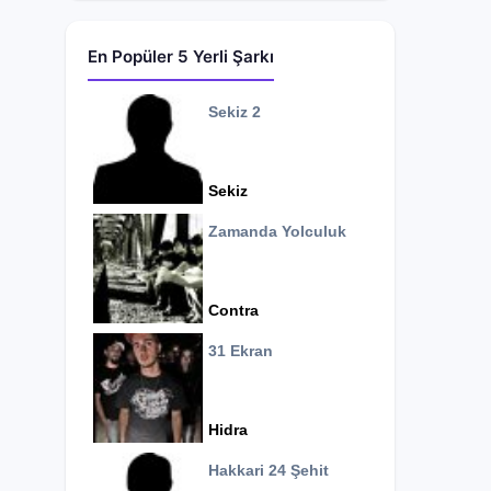
En Popüler 5 Yerli Şarkı
Sekiz 2
Sekiz
Zamanda Yolculuk
Contra
31 Ekran
Hidra
Hakkari 24 Şehit