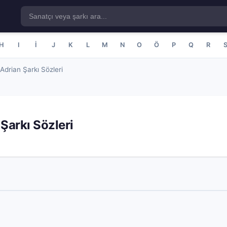
H
I
İ
J
K
L
M
N
O
Ö
P
Q
R
drian Şarkı Sözleri
arkı Sözleri