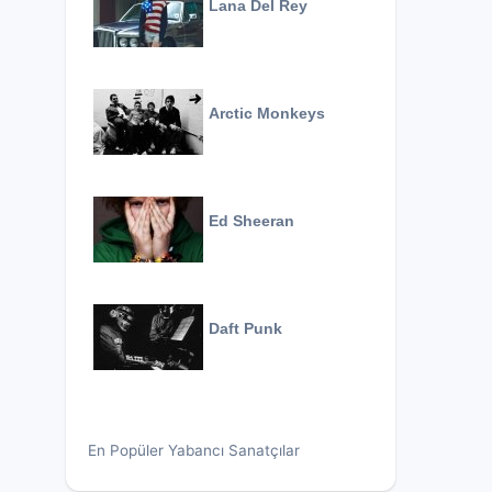
Lana Del Rey
Arctic Monkeys
Ed Sheeran
Daft Punk
En Popüler Yabancı Sanatçılar