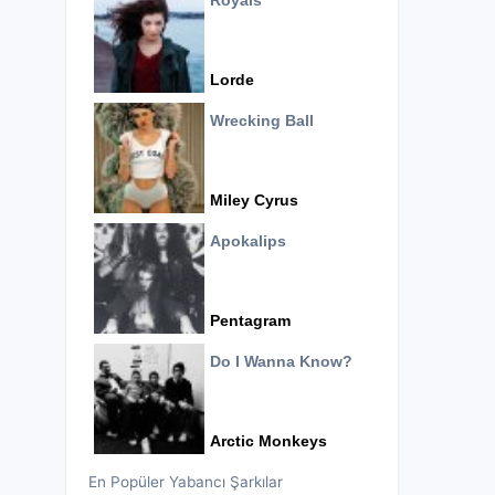
Royals
Lorde
Wrecking Ball
Miley Cyrus
Apokalips
Pentagram
Do I Wanna Know?
Arctic Monkeys
En Popüler Yabancı Şarkılar