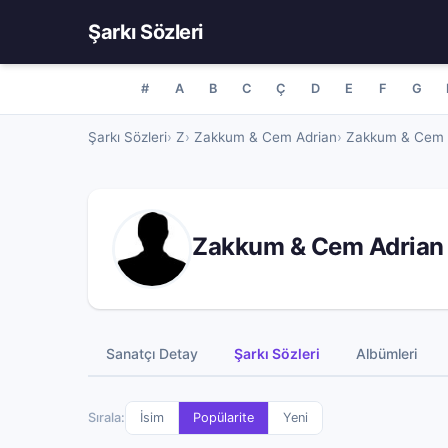
Şarkı Sözleri
#
A
B
C
Ç
D
E
F
G
Şarkı Sözleri
Z
Zakkum & Cem Adrian
Zakkum & Cem A
Zakkum & Cem Adrian Ş
Sanatçı Detay
Şarkı Sözleri
Albümleri
Sırala:
İsim
Popülarite
Yeni