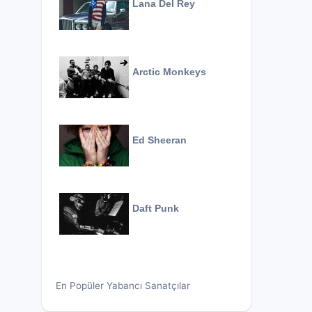
Lana Del Rey
Arctic Monkeys
Ed Sheeran
Daft Punk
En Popüler Yabancı Sanatçılar