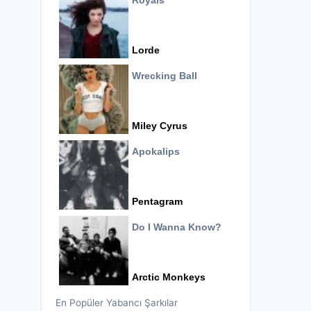
Royals
Lorde
Wrecking Ball
Miley Cyrus
Apokalips
Pentagram
Do I Wanna Know?
Arctic Monkeys
En Popüler Yabancı Şarkılar