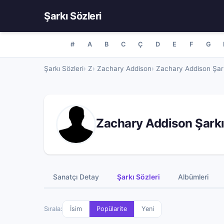
Şarkı Sözleri
#
A
B
C
Ç
D
E
F
G
Şarkı Sözleri
Z
Zachary Addison
Zachary Addison Şark
Zachary Addison Şarkı
Sanatçı Detay
Şarkı Sözleri
Albümleri
Sırala:
İsim
Popülarite
Yeni