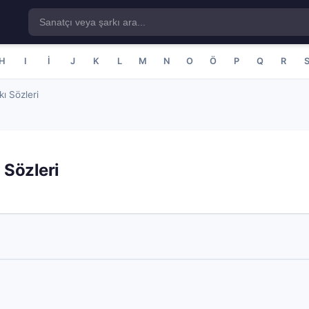
H
I
İ
J
K
L
M
N
O
Ö
P
Q
R
ı Sözleri
 Sözleri