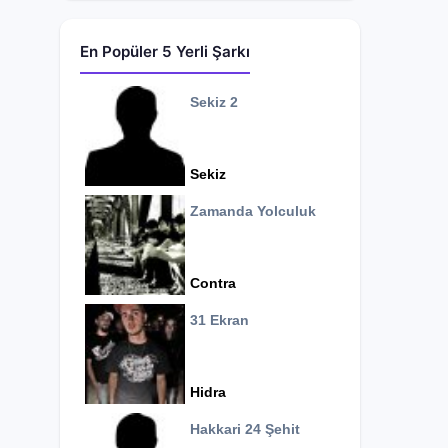
En Popüler 5 Yerli Şarkı
Sekiz 2
Sekiz
Zamanda Yolculuk
Contra
31 Ekran
Hidra
Hakkari 24 Şehit