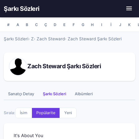
Şarkı Sözleri
#
A
B
C
Ç
D
E
F
G
H
I
İ
J
K
Şarkı Sözleri
Z
Zach Steward
Zach Steward Şarkı Sözleri
Zach Steward Şarkı Sözleri
Sanatçı Detay
Şarkı Sözleri
Albümleri
Sırala:
İsim
Popülarite
Yeni
It's About You