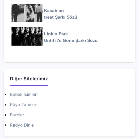
Kasabian
treat
Şarkı Sözü
Linkin Park
Until it's Gone
Şarkı Sözü
Diğer Sitelerimiz
Bebek İsimleri
Rüya Tabirleri
Burçlar
Radyo Dinle