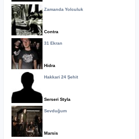
Zamanda Yolculuk
Contra
31 Ekran
Hidra
Hakkari 24 Şehit
Serseri Styla
Sevduğum
Marsis