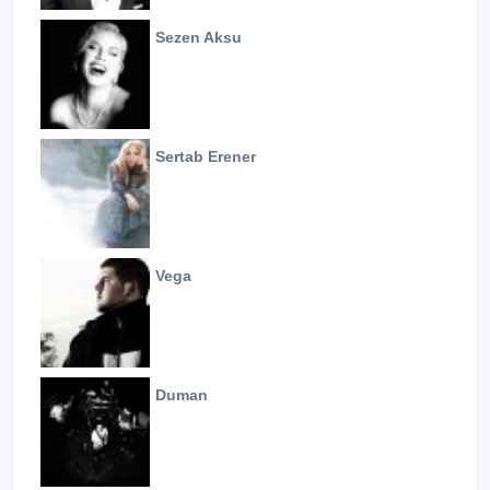
Sezen Aksu
Sertab Erener
Vega
Duman