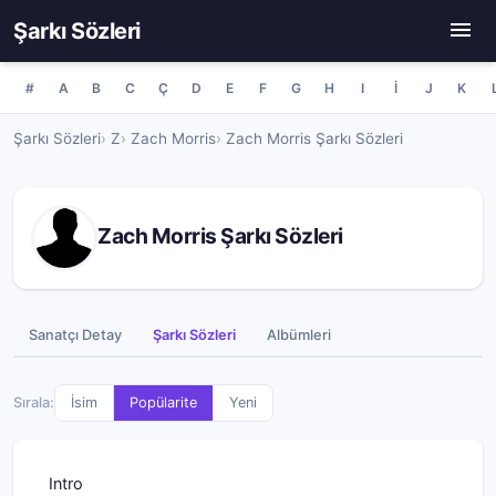
Şarkı Sözleri
#
A
B
C
Ç
D
E
F
G
H
I
İ
J
K
Şarkı Sözleri
Z
Zach Morris
Zach Morris Şarkı Sözleri
Zach Morris Şarkı Sözleri
Sanatçı Detay
Şarkı Sözleri
Albümleri
Sırala:
İsim
Popülarite
Yeni
Intro