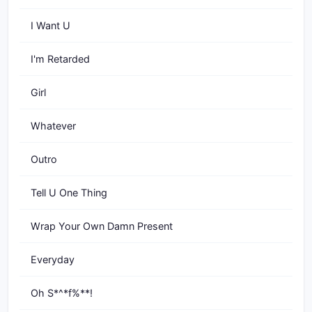
I Want U
I'm Retarded
Girl
Whatever
Outro
Tell U One Thing
Wrap Your Own Damn Present
Everyday
Oh S*^*f%**!