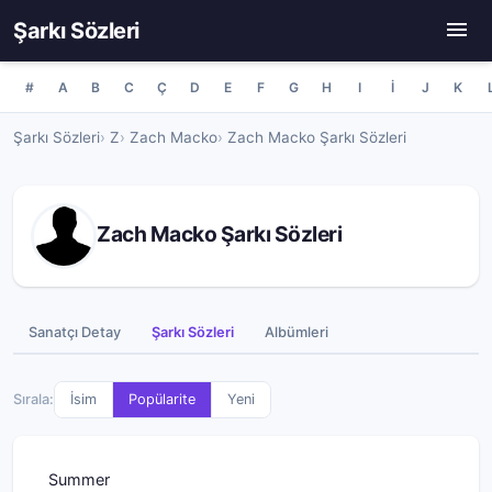
Şarkı Sözleri
#
A
B
C
Ç
D
E
F
G
H
I
İ
J
K
Şarkı Sözleri
Z
Zach Macko
Zach Macko Şarkı Sözleri
Zach Macko Şarkı Sözleri
Sanatçı Detay
Şarkı Sözleri
Albümleri
Sırala:
İsim
Popülarite
Yeni
Summer