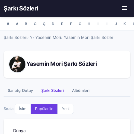
Şarkı Sözleri
#
A
B
C
Ç
D
E
F
G
H
I
İ
J
K
Şarkı Sözleri
Y
Yasemin Mori
Yasemin Mori Şarkı Sözleri
Yasemin Mori Şarkı Sözleri
Sanatçı Detay
Şarkı Sözleri
Albümleri
Sırala:
İsim
Popülarite
Yeni
Dünya