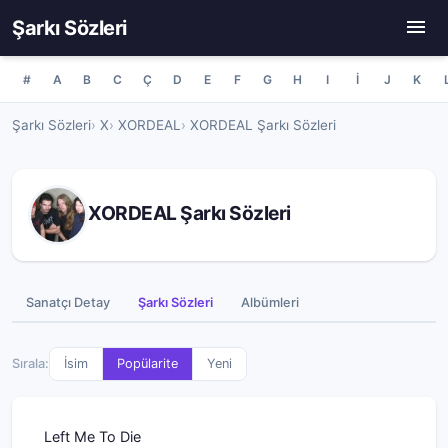
Şarkı Sözleri
#
A
B
C
Ç
D
E
F
G
H
I
İ
J
K
Şarkı Sözleri
X
XORDEAL
XORDEAL Şarkı Sözleri
XORDEAL Şarkı Sözleri
Sanatçı Detay
Şarkı Sözleri
Albümleri
Sırala:
İsim
Popülarite
Yeni
Left Me To Die