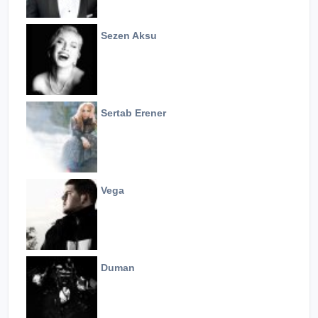
Sezen Aksu
Sertab Erener
Vega
Duman