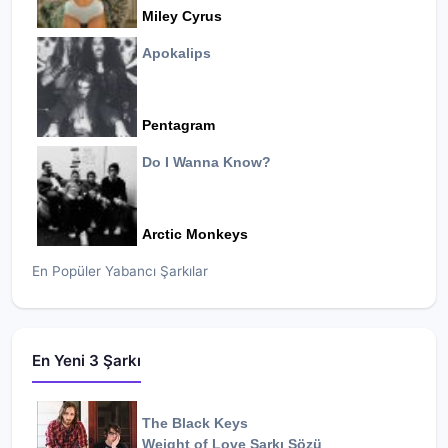
Miley Cyrus
Apokalips
Pentagram
Do I Wanna Know?
Arctic Monkeys
En Popüler Yabancı Şarkılar
En Yeni 3 Şarkı
The Black Keys
Weight of Love
Şarkı Sözü