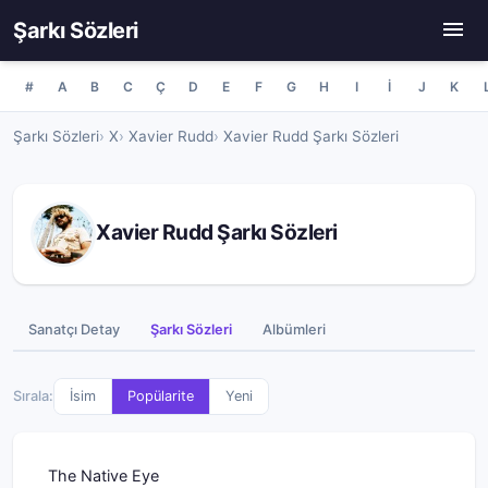
Şarkı Sözleri
#
A
B
C
Ç
D
E
F
G
H
I
İ
J
K
Şarkı Sözleri
X
Xavier Rudd
Xavier Rudd Şarkı Sözleri
Xavier Rudd Şarkı Sözleri
Sanatçı Detay
Şarkı Sözleri
Albümleri
Sırala:
İsim
Popülarite
Yeni
The Native Eye