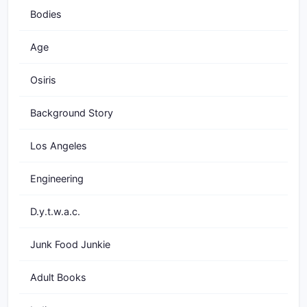
Bodies
Age
Osiris
Background Story
Los Angeles
Engineering
D.y.t.w.a.c.
Junk Food Junkie
Adult Books