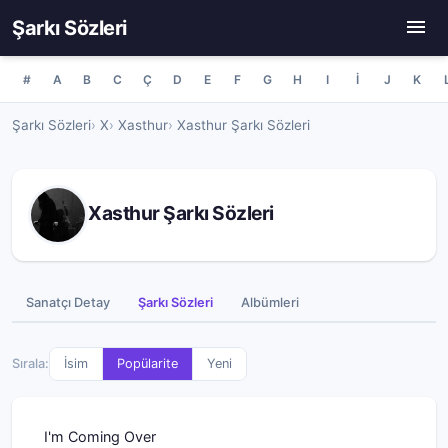
Şarkı Sözleri
#
A
B
C
Ç
D
E
F
G
H
I
İ
J
K
Şarkı Sözleri
X
Xasthur
Xasthur Şarkı Sözleri
Xasthur Şarkı Sözleri
Sanatçı Detay
Şarkı Sözleri
Albümleri
Sırala:
İsim
Popülarite
Yeni
I'm Coming Over