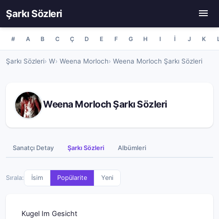
Şarkı Sözleri
#
A
B
C
Ç
D
E
F
G
H
I
İ
J
K
Şarkı Sözleri
W
Weena Morloch
Weena Morloch Şarkı Sözleri
Weena Morloch Şarkı Sözleri
Sanatçı Detay
Şarkı Sözleri
Albümleri
Sırala:
İsim
Popülarite
Yeni
Kugel Im Gesicht