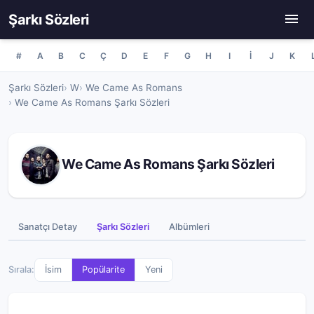
Şarkı Sözleri
#
A
B
C
Ç
D
E
F
G
H
I
İ
J
K
Şarkı Sözleri
W
We Came As Romans
We Came As Romans Şarkı Sözleri
We Came As Romans Şarkı Sözleri
Sanatçı Detay
Şarkı Sözleri
Albümleri
Sırala:
İsim
Popülarite
Yeni