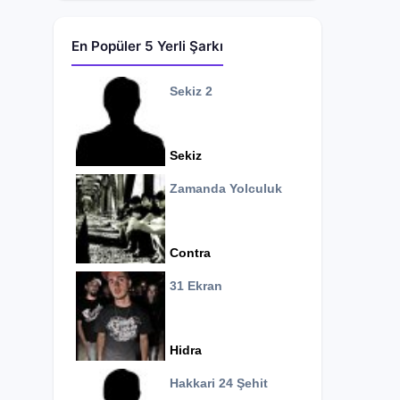
En Popüler 5 Yerli Şarkı
Sekiz 2
Sekiz
Zamanda Yolculuk
Contra
31 Ekran
Hidra
Hakkari 24 Şehit