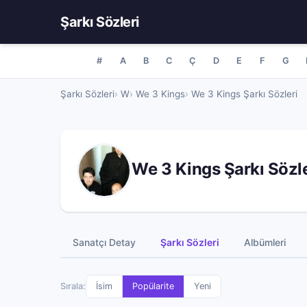
Şarkı Sözleri
#
A
B
C
Ç
D
E
F
G
Şarkı Sözleri
W
We 3 Kings
We 3 Kings Şarkı Sözleri
We 3 Kings Şarkı Sözle
Sanatçı Detay
Şarkı Sözleri
Albümleri
Sırala:
İsim
Popülarite
Yeni