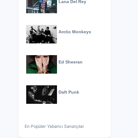
Lana Del Rey
Arctic Monkeys
Ed Sheeran
Daft Punk
En Popüler Yabancı Sanatçılar