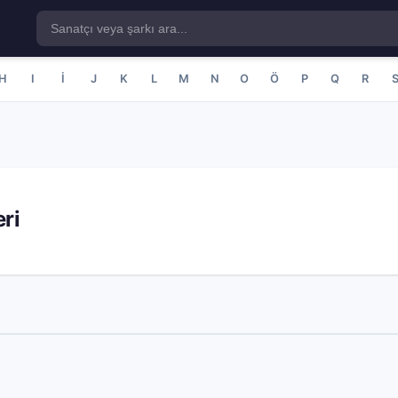
H
I
İ
J
K
L
M
N
O
Ö
P
Q
R
ri