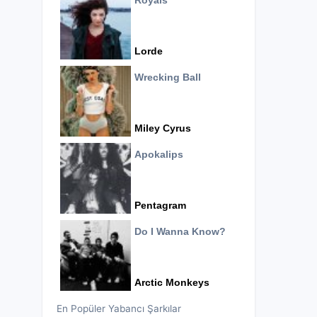
Royals
Lorde
Wrecking Ball
Miley Cyrus
Apokalips
Pentagram
Do I Wanna Know?
Arctic Monkeys
En Popüler Yabancı Şarkılar