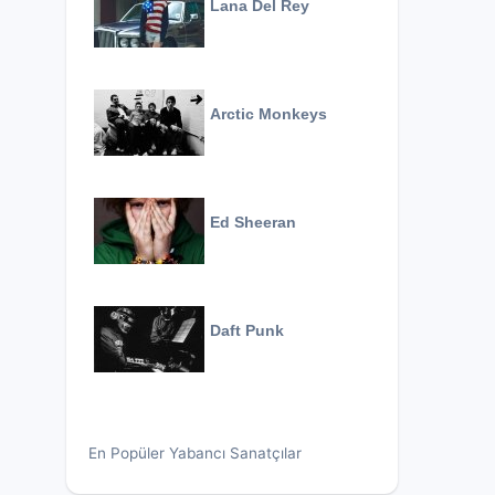
Lana Del Rey
Arctic Monkeys
Ed Sheeran
Daft Punk
En Popüler Yabancı Sanatçılar