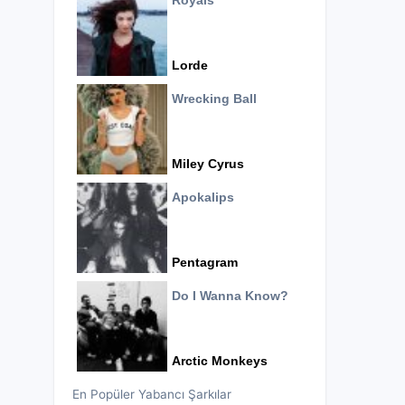
Royals
Lorde
Wrecking Ball
Miley Cyrus
Apokalips
Pentagram
Do I Wanna Know?
Arctic Monkeys
En Popüler Yabancı Şarkılar