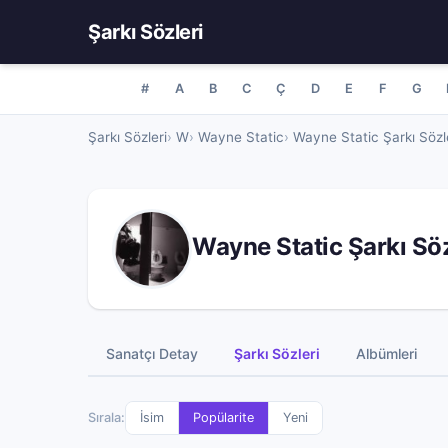
Şarkı Sözleri
#
A
B
C
Ç
D
E
F
G
Şarkı Sözleri
W
Wayne Static
Wayne Static Şarkı Sözl
Wayne Static Şarkı Söz
Sanatçı Detay
Şarkı Sözleri
Albümleri
Sırala:
İsim
Popülarite
Yeni