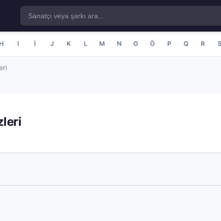
H
I
İ
J
K
L
M
N
O
Ö
P
Q
R
eri
leri