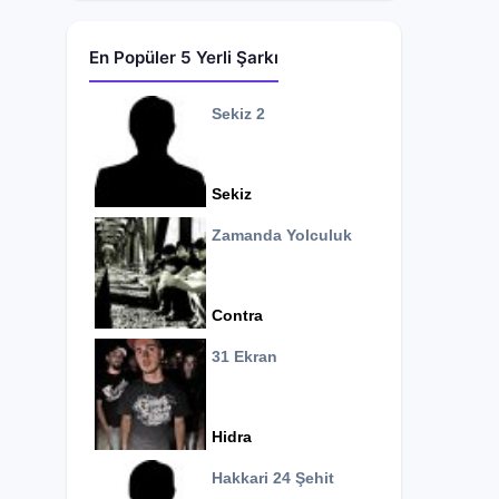
En Popüler 5 Yerli Şarkı
Sekiz 2
Sekiz
Zamanda Yolculuk
Contra
31 Ekran
Hidra
Hakkari 24 Şehit