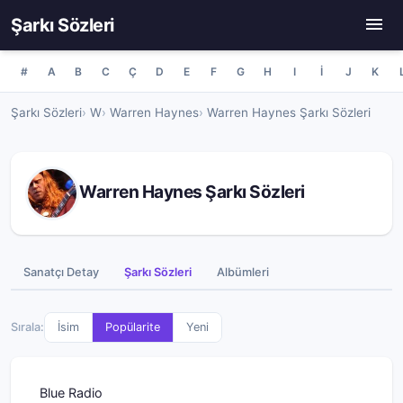
Şarkı Sözleri
#
A
B
C
Ç
D
E
F
G
H
I
İ
J
K
Şarkı Sözleri
W
Warren Haynes
Warren Haynes Şarkı Sözleri
Warren Haynes Şarkı Sözleri
Sanatçı Detay
Şarkı Sözleri
Albümleri
Sırala:
İsim
Popülarite
Yeni
Blue Radio