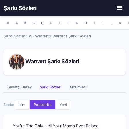
Şarkı Sözleri
#
A
B
C
Ç
D
E
F
G
H
I
İ
J
K
Şarkı Sözleri
W
Warrant
Warrant Şarkı Sözleri
Warrant Şarkı Sözleri
Sanatçı Detay
Şarkı Sözleri
Albümleri
Sırala:
İsim
Popülarite
Yeni
You're The Only Hell Your Mama Ever Raised