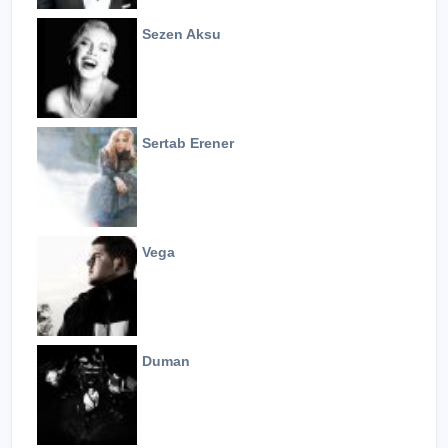
Sezen Aksu
Sertab Erener
Vega
Duman