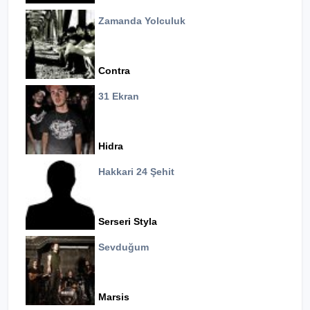
Zamanda Yolculuk
Contra
31 Ekran
Hidra
Hakkari 24 Şehit
Serseri Styla
Sevduğum
Marsis