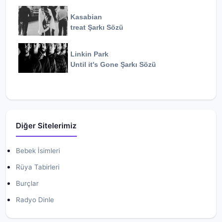
Kasabian
treat
Şarkı Sözü
Linkin Park
Until it's Gone
Şarkı Sözü
Diğer Sitelerimiz
Bebek İsimleri
Rüya Tabirleri
Burçlar
Radyo Dinle