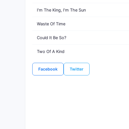
I'm The King, I'm The Sun
Waste Of Time
Could It Be So?
Two Of A Kind
Facebook
Twitter