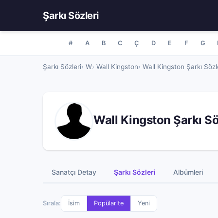
Şarkı Sözleri
#
A
B
C
Ç
D
E
F
G
Şarkı Sözleri
W
Wall Kingston
Wall Kingston Şarkı Sözl
Wall Kingston Şarkı Sö
Sanatçı Detay
Şarkı Sözleri
Albümleri
Sırala:
İsim
Popülarite
Yeni