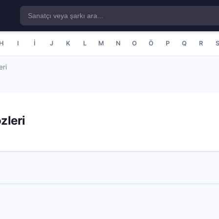
H
I
İ
J
K
L
M
N
O
Ö
P
Q
R
eri
zleri