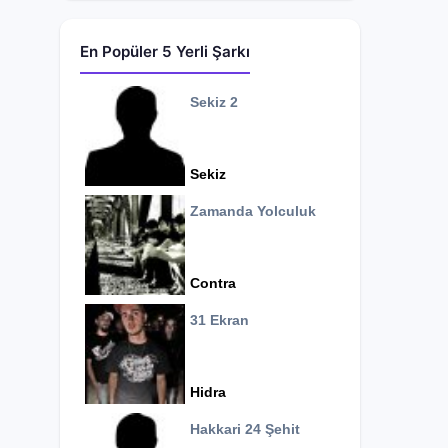
En Popüler 5 Yerli Şarkı
Sekiz 2
Sekiz
Zamanda Yolculuk
Contra
31 Ekran
Hidra
Hakkari 24 Şehit