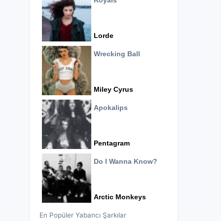
Royals
Lorde
Wrecking Ball
Miley Cyrus
Apokalips
Pentagram
Do I Wanna Know?
Arctic Monkeys
En Popüler Yabancı Şarkılar