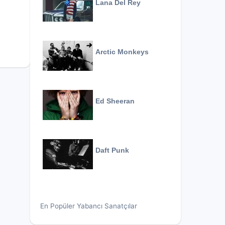
Lana Del Rey
Arctic Monkeys
Ed Sheeran
Daft Punk
En Popüler Yabancı Sanatçılar