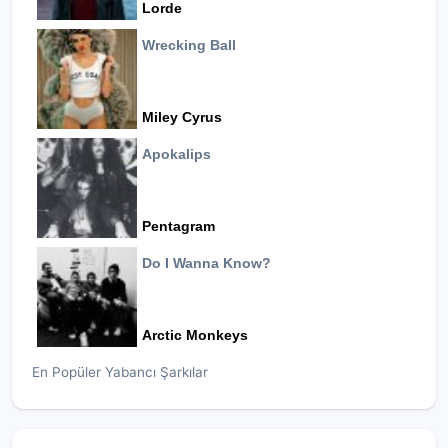
Lorde
Wrecking Ball
Miley Cyrus
Apokalips
Pentagram
Do I Wanna Know?
Arctic Monkeys
En Popüler Yabancı Şarkılar