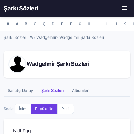
Şarkı Sözleri
#
A
B
C
Ç
D
E
F
G
H
I
İ
J
K
Şarkı Sözleri
W
Wadgelmir
Wadgelmir Şarkı Sözleri
Wadgelmir Şarkı Sözleri
Sanatçı Detay
Şarkı Sözleri
Albümleri
Sırala:
İsim
Popülarite
Yeni
Nidhögg