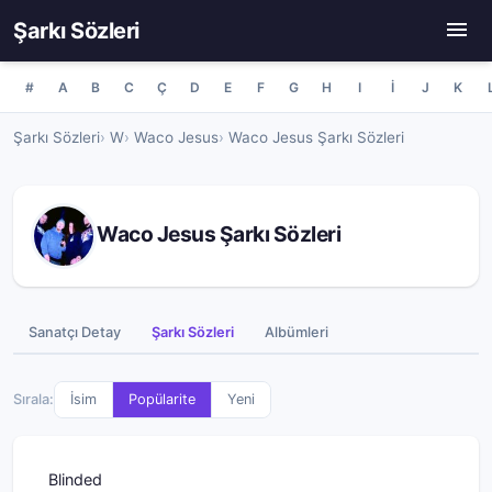
Şarkı Sözleri
#
A
B
C
Ç
D
E
F
G
H
I
İ
J
K
Şarkı Sözleri
W
Waco Jesus
Waco Jesus Şarkı Sözleri
Waco Jesus Şarkı Sözleri
Sanatçı Detay
Şarkı Sözleri
Albümleri
Sırala:
İsim
Popülarite
Yeni
Blinded