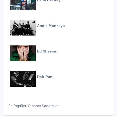
Lana Del Rey
Arctic Monkeys
Ed Sheeran
Daft Punk
En Popüler Yabancı Sanatçılar