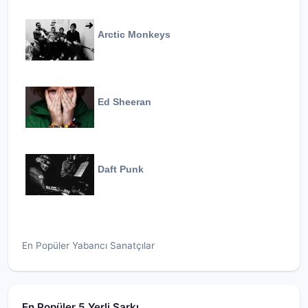
Arctic Monkeys
Ed Sheeran
Daft Punk
En Popüler Yabancı Sanatçılar
En Popüler 5 Yerli Şarkı