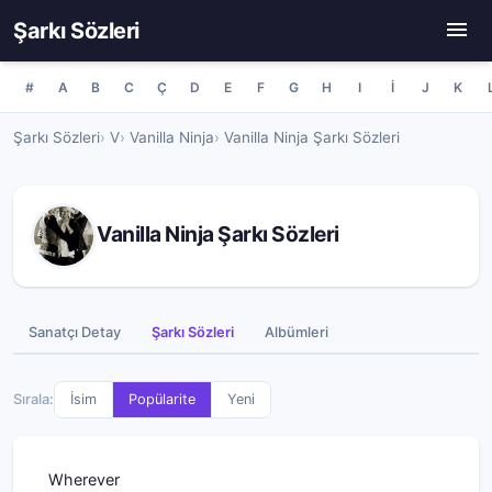
Şarkı Sözleri
#
A
B
C
Ç
D
E
F
G
H
I
İ
J
K
Şarkı Sözleri
V
Vanilla Ninja
Vanilla Ninja Şarkı Sözleri
Vanilla Ninja Şarkı Sözleri
Sanatçı Detay
Şarkı Sözleri
Albümleri
Sırala:
İsim
Popülarite
Yeni
Wherever