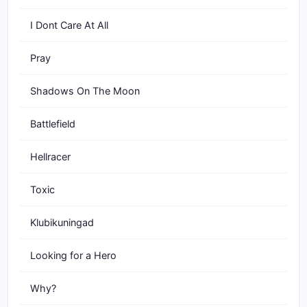
I Dont Care At All
Pray
Shadows On The Moon
Battlefield
Hellracer
Toxic
Klubikuningad
Looking for a Hero
Why?