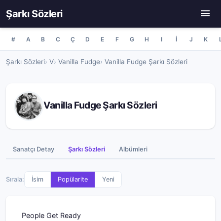
Şarkı Sözleri
#
A
B
C
Ç
D
E
F
G
H
I
İ
J
K
Şarkı Sözleri
V
Vanilla Fudge
Vanilla Fudge Şarkı Sözleri
Vanilla Fudge Şarkı Sözleri
Sanatçı Detay
Şarkı Sözleri
Albümleri
Sırala:
İsim
Popülarite
Yeni
People Get Ready