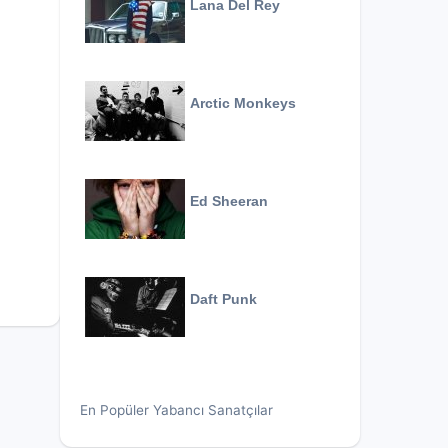
Lana Del Rey
Arctic Monkeys
Ed Sheeran
Daft Punk
En Popüler Yabancı Sanatçılar