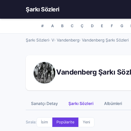
Şarkı Sözleri
#
A
B
C
Ç
D
E
F
G
Şarkı Sözleri
V
Vandenberg
Vandenberg Şarkı Sözleri
Vandenberg Şarkı Sözl
Sanatçı Detay
Şarkı Sözleri
Albümleri
Sırala:
İsim
Popülarite
Yeni