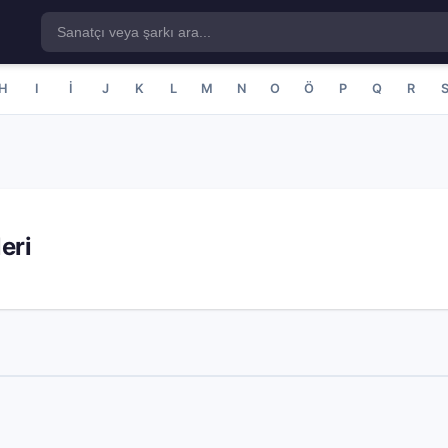
H
I
İ
J
K
L
M
N
O
Ö
P
Q
R
eri