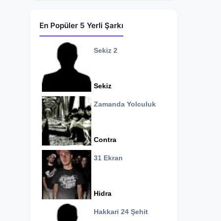
En Popüler 5 Yerli Şarkı
Sekiz 2
Sekiz
Zamanda Yolculuk
Contra
31 Ekran
Hidra
Hakkari 24 Şehit