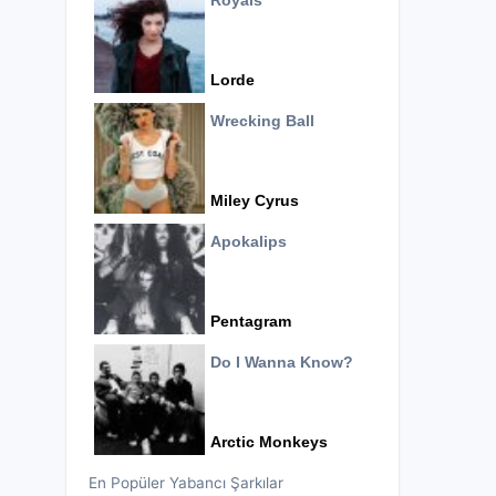
Royals
Lorde
Wrecking Ball
Miley Cyrus
Apokalips
Pentagram
Do I Wanna Know?
Arctic Monkeys
En Popüler Yabancı Şarkılar